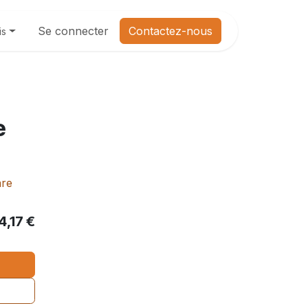
Se connecter
Contactez-nous
is
e
are
4,17
€